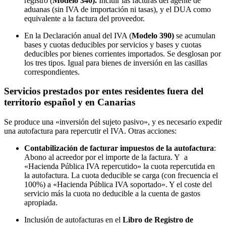
registro (
Modelo 340).
Incluir las facturas del agente de
aduanas (sin IVA de importación ni tasas), y el DUA como
equivalente a la factura del proveedor.
En la Declaración anual del IVA (
Modelo 390)
se acumulan
bases y cuotas deducibles por servicios y bases y cuotas
deducibles por bienes corrientes importados. Se desglosan por
los tres tipos. Igual para bienes de inversión en las casillas
correspondientes.
Servicios prestados por entes residentes fuera del
territorio español y en Canarias
Se produce una «inversión del sujeto pasivo», y es necesario expedir
una autofactura para repercutir el IVA. Otras acciones:
Contabilización de facturar impuestos de la autofactura
:
Abono al acreedor por el importe de la factura. Y a
«Hacienda Pública IVA repercutido» la cuota repercutida en
la autofactura. La cuota deducible se carga (con frecuencia el
100%) a «Hacienda Pública IVA soportado». Y el coste del
servicio más la cuota no deducible a la cuenta de gastos
apropiada.
Inclusión de autofacturas en el
Libro de Registro de