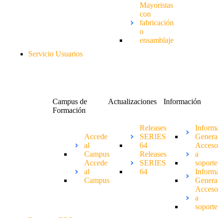
Mayoristas
con
fabricación
o
ensamblaje
Servicio Usuarios
Campus de
Actualizaciones
Información
Formación
Releases
Inform
Accede
SERIES
Genera
al
64
Acces
Campus
Releases
a
Accede
SERIES
soporte
al
64
Inform
Campus
Genera
Acces
a
soporte