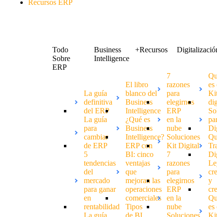
Recursos ERP
Todo
Business
+Recursos
Digitalizació
Sobre
Intelligence
ERP
7
Qu
El libro
razones
es 
La guía
blanco del
para
Ki
definitiva
Business
elegirnos
dig
del ERP
Intelligence
ERP
So
La guía
¿Qué es
en la
par
para
Business
nube
Di
cambiar
Intelligence?
Soluciones
Qu
de ERP
ERP con
Kit Digital
Tr
5
BI: cinco
7
Di
tendencias
ventajas
razones
Le
del
que
para
cr
mercado
mejoran las
elegirnos
y
para ganar
operaciones
ERP
cr
en
comerciales
en la
Qu
rentabilidad
Tipos
nube
es 
La guía
de BI
Soluciones
Ki