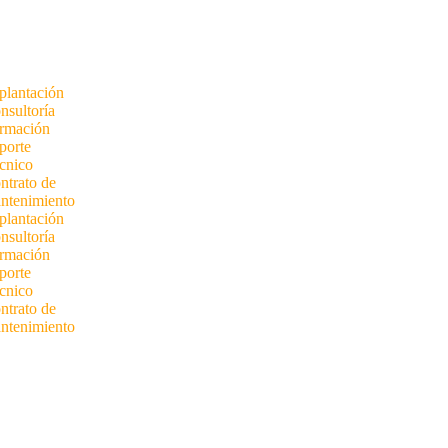
plantación
nsultoría
rmación
porte
cnico
ntrato de
ntenimiento
plantación
nsultoría
rmación
porte
cnico
ntrato de
ntenimiento