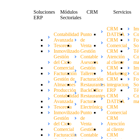
Soluciones
Módulos
CRM
Servicios
ERP
Sectoriales
CRM
Im
Contabilidad
Punto
DATISA
Co
Avanzada
de
CRM
Fo
Tesorería
Venta
Comercial
So
Inmovilizado
Gestión
CRM
Té
Gestión
Contable
Atención
Co
del Ciclo
Asesores
al cliente
ma
Comercial
Gestión
CRM
Im
Facturación
Talleres
Marketing
Co
Gestión de
Facturación
CRM
Fo
Almacenes
Restaurantes
integracion
So
Producción
BackOffice
ERP
Té
Contabilidad
Restaurantes
CRM
Co
Avanzada
Factura
DATISA
ma
Tesorería
Electrónica
CRM
Inmovilizado
Punto
Comercial
Gestión
de
CRM
del Ciclo
Venta
Atención
Comercial
Gestión
al cliente
Facturación
Contable
CRM