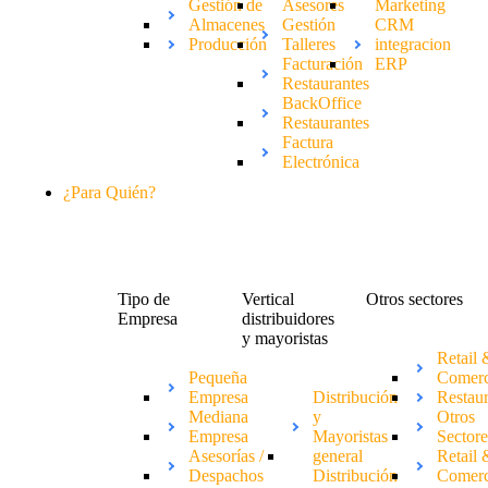
Gestión de
Asesores
Marketing
Almacenes
Gestión
CRM
Producción
Talleres
integracion
Facturación
ERP
Restaurantes
BackOffice
Restaurantes
Factura
Electrónica
¿Para Quién?
Tipo de
Vertical
Otros sectores
Empresa
distribuidores
y mayoristas
Retail 
Pequeña
Comerc
Empresa
Distribución
Restau
Mediana
y
Otros
Empresa
Mayoristas
Sectore
Asesorías /
general
Retail 
Despachos
Distribución
Comerc