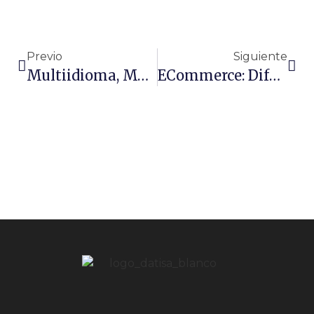
Previo
Siguiente
Multiidioma, Multidivisa, Multiempresa, … Un ERP Multi-Todo Para Abordar La Internacionalización De Las Pymes
ECommerce: Diferenciación Y Competitividad