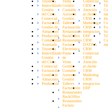
Tesorería
Venta
Comercial
So
Inmovilizado
Gestión
CRM
Té
Gestión
Contable
Atención
Co
del Ciclo
Asesores
al cliente
ma
Comercial
Gestión
CRM
Im
Facturación
Talleres
Marketing
Co
Gestión de
Facturación
CRM
Fo
Almacenes
Restaurantes
integracion
So
Producción
BackOffice
ERP
Té
Contabilidad
Restaurantes
CRM
Co
Avanzada
Factura
DATISA
ma
Tesorería
Electrónica
CRM
Inmovilizado
Punto
Comercial
Gestión
de
CRM
del Ciclo
Venta
Atención
Comercial
Gestión
al cliente
Facturación
Contable
CRM
Gestión de
Asesores
Marketing
Almacenes
Gestión
CRM
Producción
Talleres
integracion
Facturación
ERP
Restaurantes
BackOffice
Restaurantes
Factura