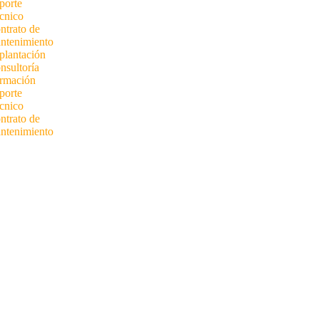
porte
cnico
ntrato de
ntenimiento
plantación
nsultoría
rmación
porte
cnico
ntrato de
ntenimiento