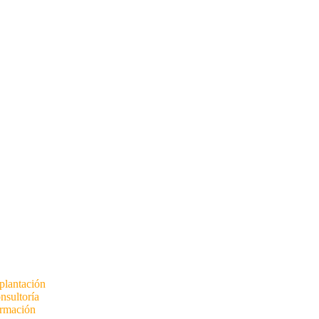
plantación
nsultoría
rmación