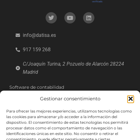
info@datisa.es
917 159 268
C/Joaquín Turina, 2 Pozuelo de Alarcón 28224
Madrid
Software de contabilidad
Software de tesorería
Gestionar consentimiento
Software de facturación
Software de inmovilizado
Para ofrecer las mejores experiencias, utilizamos tecnologías como
Software de producción
las cookies para almacenar y/o acceder a la información del
Software almacén
dispositivo. El consentimiento de estas tecnologías nos permitirá
Software comercial
procesar datos como el comportamiento de navegación o las
identificaciones únicas en este sitio. No consentir o retirar el
consentimiento, puede afectar negativamente a ciertas