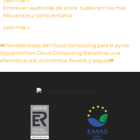
Leer más »
Errores en auditorías de stock: cuáles son los más
frecuentes y cómo evitarlos
Leer más »
Previo
Ventajas del Cloud Computing para la pyme
Siguiente
Foro Cloud Computing Barcelona, una
alternativa real, económica, flexible y segura