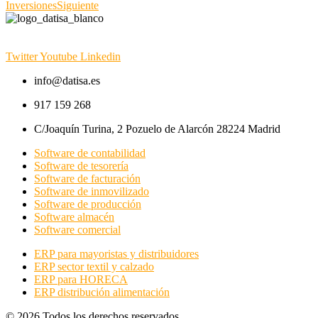
Inversiones
Siguiente
Twitter
Youtube
Linkedin
info@datisa.es
917 159 268
C/Joaquín Turina, 2 Pozuelo de Alarcón 28224 Madrid
Software de contabilidad
Software de tesorería
Software de facturación
Software de inmovilizado
Software de producción
Software almacén
Software comercial
ERP para mayoristas y distribuidores
ERP sector textil y calzado
ERP para HORECA
ERP distribución alimentación
© 2026 Todos los derechos reservados