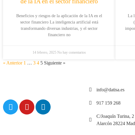
de la IA en el sector financiero
Beneficios y riesgos de la aplicación de la IA en el
La l
sector financiero La inteligencia artificial está
transformando diversas industrias, y el sector
impor
financiero no
14 febrero, 2025
No hay comentarios
« Anterior
1
…
3
4
5
Siguiente »
info@datisa.es
917 159 268
C/Joaquín Turina, 2
Alarcón 28224 Mad