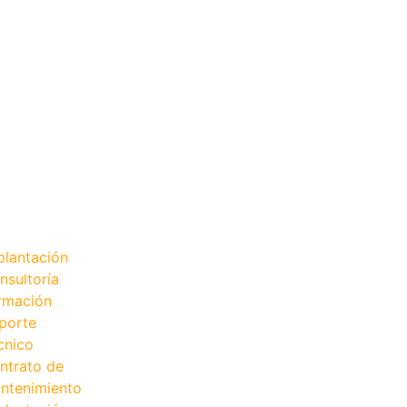
plantación
nsultoría
rmación
porte
cnico
ntrato de
ntenimiento