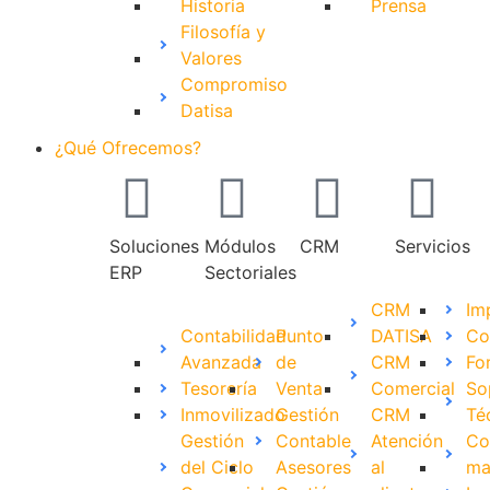
Historia
Prensa
Filosofía y
Valores
Compromiso
Datisa
¿Qué Ofrecemos?
Soluciones
Módulos
CRM
Servicios
ERP
Sectoriales
CRM
Im
Contabilidad
Punto
DATISA
Co
Avanzada
de
CRM
Fo
Tesorería
Venta
Comercial
So
Inmovilizado
Gestión
CRM
Té
Gestión
Contable
Atención
Co
del Ciclo
Asesores
al
ma