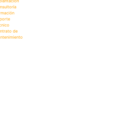
plantación
nsultoría
rmación
porte
cnico
ntrato de
ntenimiento