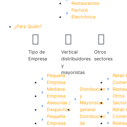
Restaurantes
Factura
Electrónica
¿Para Quién?
Tipo de
Vertical
Otros
Empresa
distribuidores
sectores
y
mayoristas
Pequeña
Retail 
Empresa
Comer
Mediana
Distribución
Restau
Empresa
y
Otros
Asesorías /
Mayoristas
Sector
Despachos
general
Retail 
Pequeña
Distribución
Comer
Empresa
de
Restau