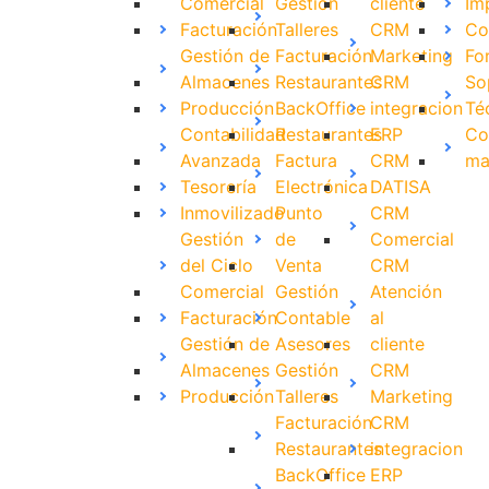
Comercial
Gestión
cliente
Im
Facturación
Talleres
CRM
Co
Gestión de
Facturación
Marketing
Fo
Almacenes
Restaurantes
CRM
So
Producción
BackOffice
integracion
Té
Contabilidad
Restaurantes
ERP
Co
Avanzada
Factura
CRM
ma
Tesorería
Electrónica
DATISA
Inmovilizado
Punto
CRM
Gestión
de
Comercial
del Ciclo
Venta
CRM
Comercial
Gestión
Atención
Facturación
Contable
al
Gestión de
Asesores
cliente
Almacenes
Gestión
CRM
Producción
Talleres
Marketing
Facturación
CRM
Restaurantes
integracion
BackOffice
ERP