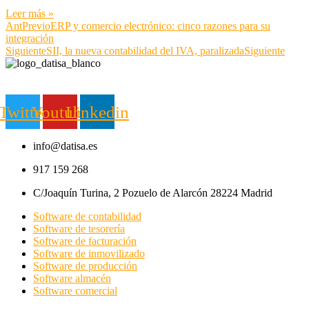
Leer más »
Ant
Previo
ERP y comercio electrónico: cinco razones para su
integración
Siguiente
SII, la nueva contabilidad del IVA, paralizada
Siguiente
Twitter
Youtube
Linkedin
info@datisa.es
917 159 268
C/Joaquín Turina, 2 Pozuelo de Alarcón 28224 Madrid
Software de contabilidad
Software de tesorería
Software de facturación
Software de inmovilizado
Software de producción
Software almacén
Software comercial