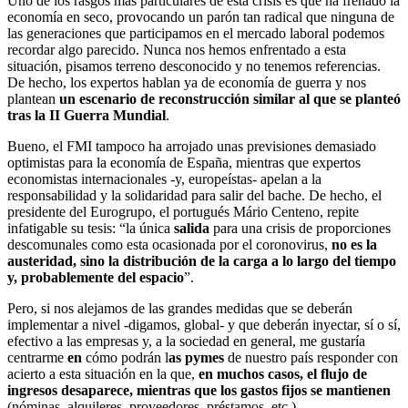
Uno de los rasgos más particulares de esta crisis es que ha frenado la
economía en seco, provocando un parón tan radical que ninguna de
las generaciones que participamos en el mercado laboral podemos
recordar algo parecido. Nunca nos hemos enfrentado a esta
situación, pisamos terreno desconocido y no tenemos referencias.
De hecho, los expertos hablan ya de economía de guerra y nos
plantean
un escenario de reconstrucción similar al que se planteó
tras la II Guerra Mundial
.
Bueno, el FMI tampoco ha arrojado unas previsiones demasiado
optimistas para la economía de España, mientras que expertos
economistas internacionales -y, europeístas- apelan a la
responsabilidad y la solidaridad para salir del bache. De hecho, el
presidente del Eurogrupo, el portugués Mário Centeno, repite
infatigable su tesis: “la única
salida
para una crisis de proporciones
descomunales como esta ocasionada por el coronovirus,
no es la
austeridad, sino la distribución de la carga a lo largo del tiempo
y, probablemente del espacio
”.
Pero, si nos alejamos de las grandes medidas que se deberán
implementar a nivel -digamos, global- y que deberán inyectar, sí o sí,
efectivo a las empresas y, a la sociedad en general, me gustaría
centrarme
en
cómo podrán l
as pymes
de nuestro país responder con
acierto a esta situación en la que,
en muchos casos, el flujo de
ingresos desaparece, mientras que los gastos fijos se mantienen
(nóminas, alquileres, proveedores, préstamos, etc.)