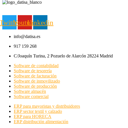
Twitter
Youtube
Linkedin
info@datisa.es
917 159 268
C/Joaquín Turina, 2 Pozuelo de Alarcón 28224 Madrid
Software de contabilidad
Software de tesorería
Software de facturación
Software de inmovilizado
Software de producción
Software almacén
Software comercial
ERP para mayoristas y distribuidores
ERP sector textil y calzado
ERP para HORECA
ERP distribución alimentación