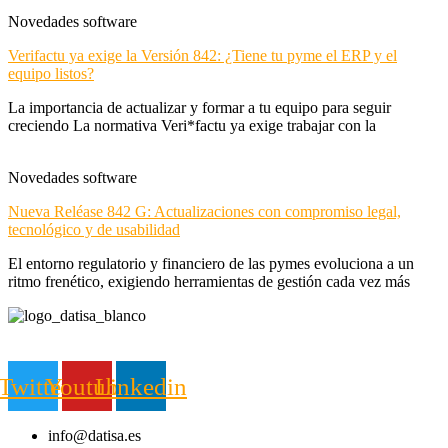
Novedades software
Verifactu ya exige la Versión 842: ¿Tiene tu pyme el ERP y el
equipo listos?
La importancia de actualizar y formar a tu equipo para seguir
creciendo La normativa Veri*factu ya exige trabajar con la
Novedades software
Nueva Reléase 842 G: Actualizaciones con compromiso legal,
tecnológico y de usabilidad
El entorno regulatorio y financiero de las pymes evoluciona a un
ritmo frenético, exigiendo herramientas de gestión cada vez más
Twitter
Youtube
Linkedin
info@datisa.es