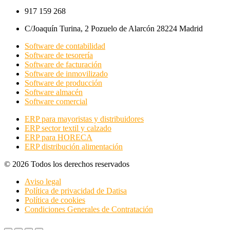
917 159 268
C/Joaquín Turina, 2 Pozuelo de Alarcón 28224 Madrid
Software de contabilidad
Software de tesorería
Software de facturación
Software de inmovilizado
Software de producción
Software almacén
Software comercial
ERP para mayoristas y distribuidores
ERP sector textil y calzado
ERP para HORECA
ERP distribución alimentación
© 2026 Todos los derechos reservados
Aviso legal
Política de privacidad de Datisa
Política de cookies
Condiciones Generales de Contratación