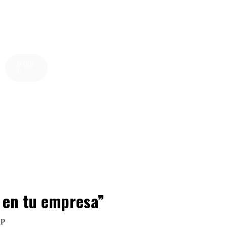
0.00
€
0
u en tu empresa”
RP