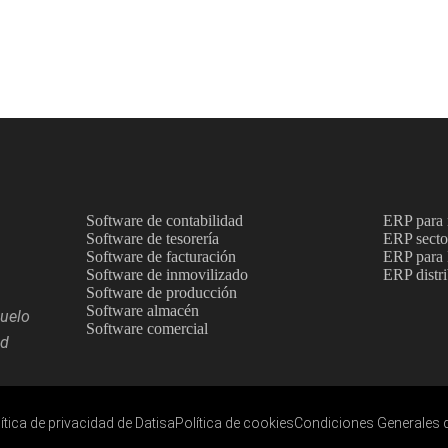
Software de contabilidad
ERP para m
Software de tesorería
ERP sector
Software de facturación
ERP par
Software de inmovilizado
ERP distr
Software de producción
Software almacén
zuelo
Software comercial
id
ítica de privacidad de Datisa
Política de cookies
Condiciones Generales 