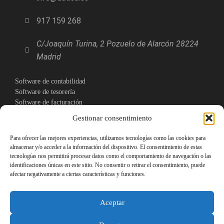
917 159 268
C/Joaquín Turina, 2 Pozuelo de Alarcón 28224
Madrid
Software de contabilidad
Software de tesorería
Software de facturación
Software de inmovilizado
Gestionar consentimiento
Software de producción
Software almacén
Para ofrecer las mejores experiencias, utilizamos tecnologías como las cookies para
Software comercial
almacenar y/o acceder a la información del dispositivo. El consentimiento de estas
tecnologías nos permitirá procesar datos como el comportamiento de navegación o las
identificaciones únicas en este sitio. No consentir o retirar el consentimiento, puede
ERP para mayoristas y distribuidores
afectar negativamente a ciertas características y funciones.
ERP sector textil y calzado
ERP para HORECA
ERP distribución alimentación
Aceptar