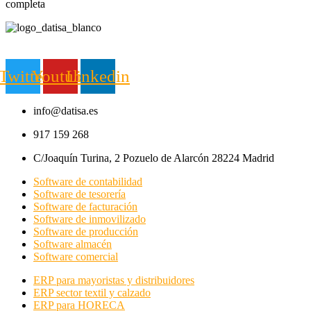
completa
Twitter
Youtube
Linkedin
info@datisa.es
917 159 268
C/Joaquín Turina, 2 Pozuelo de Alarcón 28224 Madrid
Software de contabilidad
Software de tesorería
Software de facturación
Software de inmovilizado
Software de producción
Software almacén
Software comercial
ERP para mayoristas y distribuidores
ERP sector textil y calzado
ERP para HORECA