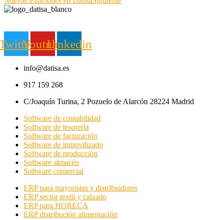
Nuevas Funciones en Datisa
Siguiente
Twitter
Youtube
Linkedin
info@datisa.es
917 159 268
C/Joaquín Turina, 2 Pozuelo de Alarcón 28224 Madrid
Software de contabilidad
Software de tesorería
Software de facturación
Software de inmovilizado
Software de producción
Software almacén
Software comercial
ERP para mayoristas y distribuidores
ERP sector textil y calzado
ERP para HORECA
ERP distribución alimentación