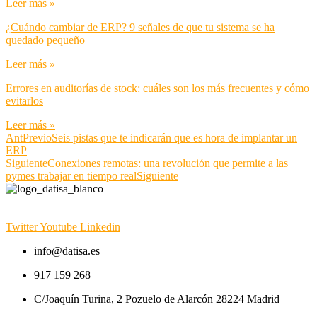
Leer más »
¿Cuándo cambiar de ERP? 9 señales de que tu sistema se ha
quedado pequeño
Leer más »
Errores en auditorías de stock: cuáles son los más frecuentes y cómo
evitarlos
Leer más »
Ant
Previo
Seis pistas que te indicarán que es hora de implantar un
ERP
Siguiente
Conexiones remotas: una revolución que permite a las
pymes trabajar en tiempo real
Siguiente
Twitter
Youtube
Linkedin
info@datisa.es
917 159 268
C/Joaquín Turina, 2 Pozuelo de Alarcón 28224 Madrid