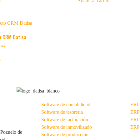
o
Añadir al carrito
o CRM Datisa
uido
o
Software de contabilidad
ERP 
Software de tesorería
ERP 
Software de facturación
ERP
Software de inmovilizado
ERP 
 Pozuelo de
Software de producción
rid