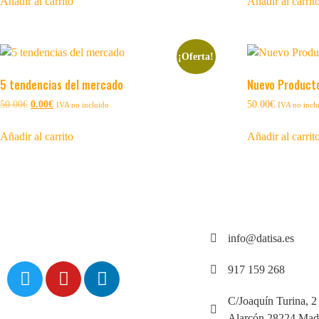
Añadir al carrito
Añadir al carrit
¡Oferta!
5 tendencias del mercado
Nuevo Product
50.00
€
0.00
€
50.00
€
IVA no incluido
IVA no incl
Añadir al carrito
Añadir al carrit
info@datisa.es
917 159 268
C/Joaquín Turina, 2
Alarcón 28224 Mad