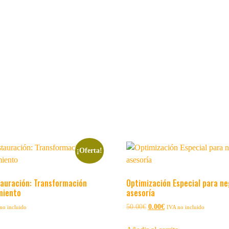
¡Oferta!
auración: Transformación
Optimización Especial para ne
imiento
asesoría
50.00
€
0.00
€
no incluido
IVA no incluido