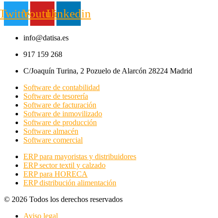
Twitter
Youtube
Linkedin
info@datisa.es
917 159 268
C/Joaquín Turina, 2 Pozuelo de Alarcón 28224 Madrid
Software de contabilidad
Software de tesorería
Software de facturación
Software de inmovilizado
Software de producción
Software almacén
Software comercial
ERP para mayoristas y distribuidores
ERP sector textil y calzado
ERP para HORECA
ERP distribución alimentación
© 2026 Todos los derechos reservados
Aviso legal