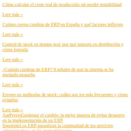
Cómo calcular el coste real de producción sin perder rentabilidad
Leer más »
Cuánto cuesta cambiar de ERP en España y qué factores influyen
Leer más »
Control de stock en tiempo real: por qué importa en distribución y
cómo lograrlo
Leer más »
¿Cuándo cambiar de ERP? 9 señales de que tu sistema se ha
quedado pequeño
Leer más »
Errores en auditorías de stock: cuáles son los más frecuentes y cómo
evitarlos
Leer más »
Ant
Previo
Gestionar el cambio: la mejor manera de evitar desastres
en la implementación de un ERP
Siguiente
Los ERP garantizan la continuidad de los servicios
administrativos en las pymes
Siguiente