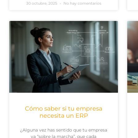
30 octubre, 2025
No hay comentarios
Cómo saber si tu empresa
necesita un ERP
¿Alguna vez has sentido que tu empresa
va “sobre la marcha”, que cada