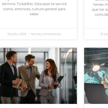
término TicketBAI. Este post te servirá
tareas m
como, entonces, cultura general para
que los 
saber
coincid
20 julio, 2025
No hay comentarios
10 ju