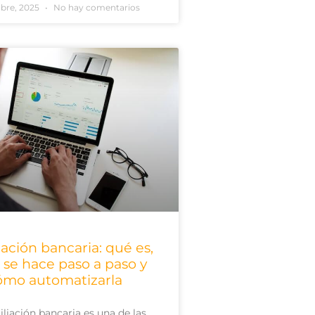
ubre, 2025
No hay comentarios
iación bancaria: qué es,
se hace paso a paso y
ómo automatizarla
iliación bancaria es una de las