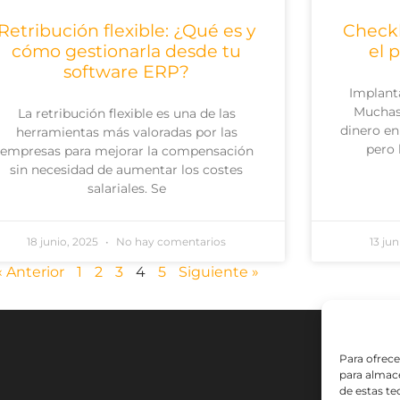
Retribución flexible: ¿Qué es y
Checkl
cómo gestionarla desde tu
el 
software ERP?
Implant
Muchas
La retribución flexible es una de las
dinero en
herramientas más valoradas por las
pero 
empresas para mejorar la compensación
sin necesidad de aumentar los costes
salariales. Se
18 junio, 2025
No hay comentarios
13 ju
« Anterior
1
2
3
4
5
Siguiente »
Para ofrece
para almace
de estas t