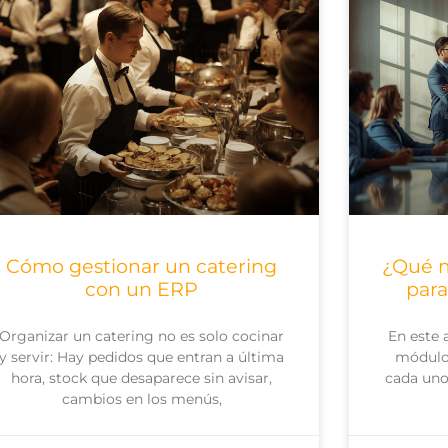
Cómo gestionar un catering
¿Qué m
con un ERP
para
Organizar un catering no es solo cocinar
En este 
y servir: Hay pedidos que entran a última
módulos
hora, stock que desaparece sin avisar,
cada uno
cambios en los menús,