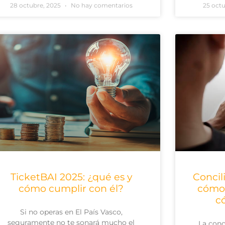
28 octubre, 2025
No hay comentarios
25 oct
TicketBAI 2025: ¿qué es y
Concil
cómo cumplir con él?
cómo 
c
Si no operas en El País Vasco,
seguramente no te sonará mucho el
La conc