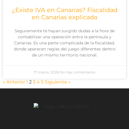
¿Existe IVA en Canarias? Fiscalidad
en Canarias explicada
Seguramente te hayan surgido dudas a la hora de
contabilizar una operación entre la península y
Canarias. Es una parte complicada de la fiscalidad,
donde aparecen reglas del juego diferentes dentro
de un mismo territorio nacional.
17 marzo, 2026
No hay comentarios
« Anterior
1
2
3
4
5
Siguiente »