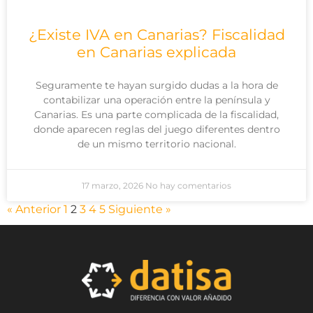
¿Existe IVA en Canarias? Fiscalidad
en Canarias explicada
Seguramente te hayan surgido dudas a la hora de
contabilizar una operación entre la península y
Canarias. Es una parte complicada de la fiscalidad,
donde aparecen reglas del juego diferentes dentro
de un mismo territorio nacional.
17 marzo, 2026
No hay comentarios
« Anterior
1
2
3
4
5
Siguiente »