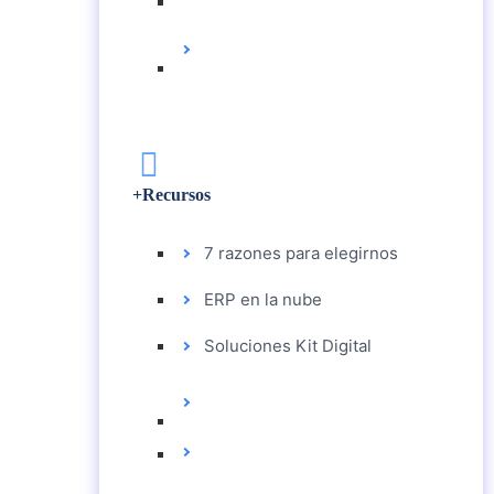
PYMES
¿POR QUÉ IMPLANTAR
BI EN LAS PYMES?
+Recursos
7 razones para elegirnos
ERP en la nube
Soluciones Kit Digital
7 RAZONES PARA
ELEGIRNOS
ERP EN LA NUBE
SOLUCIONES KIT