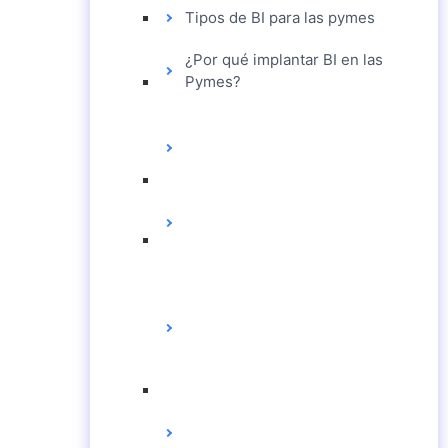
Tipos de BI para las pymes
¿Por qué implantar BI en las
Pymes?
EL LIBRO BLANCO DEL
BUSINESS
INTELLIGENCE
¿QUÉ ES BUSINESS
INTELLIGENCE?
ERP CON BI: CINCO
VENTAJAS QUE
MEJORAN LAS
OPERACIONES
COMERCIALES
TIPOS DE BI PARA LAS