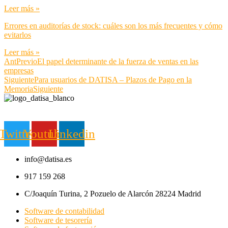
Leer más »
Errores en auditorías de stock: cuáles son los más frecuentes y cómo
evitarlos
Leer más »
Ant
Previo
El papel determinante de la fuerza de ventas en las
empresas
Siguiente
Para usuarios de DATISA – Plazos de Pago en la
Memoria
Siguiente
Twitter
Youtube
Linkedin
info@datisa.es
917 159 268
C/Joaquín Turina, 2 Pozuelo de Alarcón 28224 Madrid
Software de contabilidad
Software de tesorería