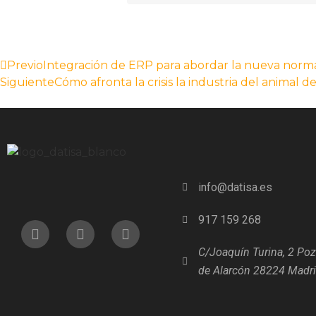
Previo
Integración de ERP para abordar la nueva norm
Siguiente
Cómo afronta la crisis la industria del animal 
info@datisa.es
917 159 268
C/Joaquín Turina, 2 Po
de Alarcón 28224 Madr