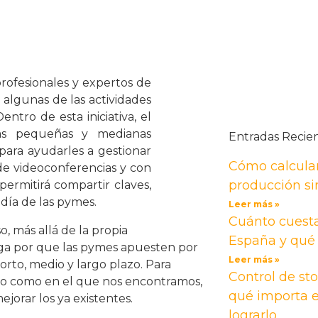
profesionales y expertos de
 algunas de las actividades
ntro de esta iniciativa, el
as pequeñas y medianas
Entradas Recie
para ayudarles a gestionar
Cómo calcular
 de videoconferencias y con
producción si
ermitirá compartir claves,
 día de las pymes.
Leer más »
Cuánto cuest
, más allá de la propia
España y qué 
a por que las pymes apuesten por
Leer más »
rto, medio y largo plazo. Para
Control de sto
ico como en el que nos encontramos,
qué importa e
jorar los ya existentes.
lograrlo