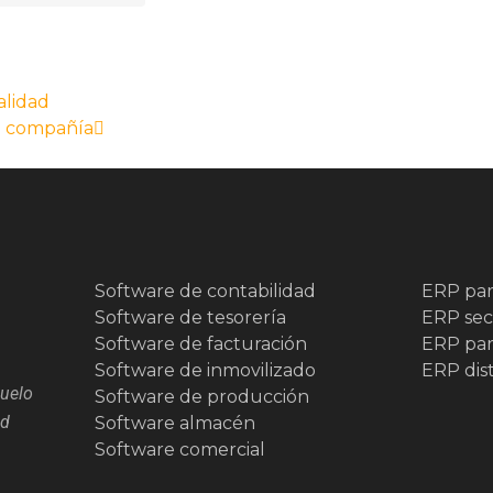
alidad
de compañía
Software de contabilidad
ERP para
Software de tesorería
ERP sect
Software de facturación
ERP pa
Software de inmovilizado
ERP dis
zuelo
Software de producción
id
Software almacén
Software comercial