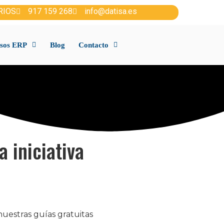
RIOS
917 159 268
info@datisa.es
sos ERP
Blog
Contacto
 iniciativa
uestras guías gratuitas