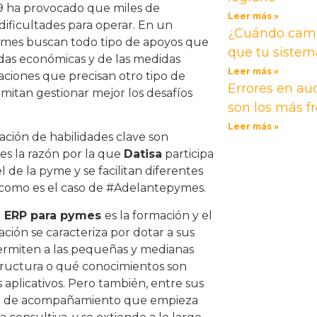
19 ha provocado que miles de
Leer más »
ficultades para operar. En un
¿Cuándo camb
 pymes buscan todo tipo de apoyos que
que tu siste
das económicas y de las medidas
Leer más »
aciones que precisan otro tipo de
Errores en aud
mitan gestionar mejor los desafíos
son los más f
Leer más »
ación de habilidades clave son
es la razón por la que
Datisa
participa
l de la pyme y se facilitan diferentes
 como es el caso de #Adelantepymes.
e ERP para pymes
es la formación y el
ación se caracteriza por dotar a sus
permiten a las pequeñas y medianas
tructura o qué conocimientos son
plicativos. Pero también, entre sus
ama de acompañamiento que empieza