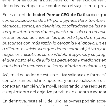
en el momento de la búsqueda, con el servicio de venta 
de todas las etapas que conforman el viaje cliente-pro
En este sentido,
Isabel Pomar CEO de Datisa
dice q
comercializadores de ERP para pymes. Pero, también 
técnicos… somos, en definitiva, catalizadores de las 
las que intentamos dar respuesta, no solo con tecnolo
eso, en época de crisis en las que este tipo de empres
buscamos con más razón la cercanía y el apoyo. En 
a diferentes iniciativas que tienen como objetivo ayu
negocios. Iniciativas como #Adelantepymes y su pro
el que hasta el 15 de julio las pequeñas y medianas
cantidad de recursos que les ayudarán a mejorar su ge
Así, en el ecuador de esta iniciativa solidaria de forma
contabilizamos 253 inscripciones y una visualización dia
conectan, también, vía móvil, registrando una respuest
cumplimiento del objetivo previsto en cuanto a ayudar
En definitiva, hasta el 15 de julio las pymes podrán ac