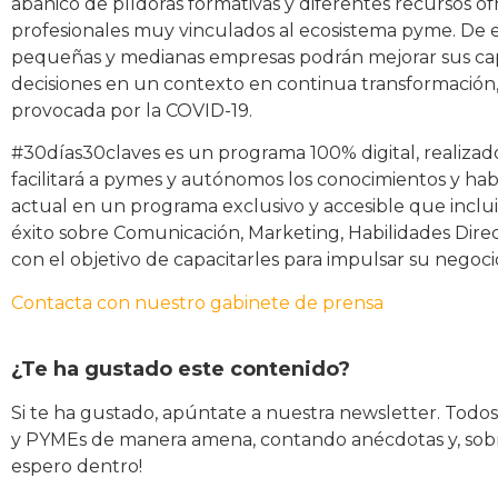
abanico de píldoras formativas y diferentes recursos of
profesionales muy vinculados al ecosistema pyme. De e
pequeñas y medianas empresas podrán mejorar sus capac
decisiones en un contexto en continua transformación, 
provocada por la COVID-19.
#30días30claves es un programa 100% digital, realizad
facilitará a pymes y autónomos los conocimientos y h
actual en un programa exclusivo y accesible que incluir
éxito sobre Comunicación, Marketing, Habilidades Direc
con el objetivo de capacitarles para impulsar su negoci
Contacta con nuestro gabinete de prensa
¿Te ha gustado este contenido?
Si te ha gustado, apúntate a nuestra newsletter. Todo
y PYMEs de manera amena, contando anécdotas y, sobre
espero dentro!