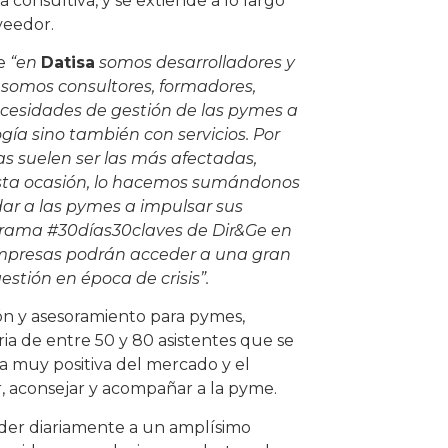
consultiva, y se extiende a lo largo
veedor.
ue
“en
Datisa
somos desarrolladores y
somos consultores, formadores,
necesidades de gestión de las pymes a
gía sino también con servicios. Por
as suelen ser las más afectadas,
esta ocasión, lo hacemos sumándonos
dar a las pymes a impulsar sus
grama #30días30claves de Dir&Ge en
 empresas podrán acceder a una gran
stión en época de crisis”.
ción y asesoramiento para pymes,
ria de entre 50 y 80 asistentes que se
a muy positiva del mercado y el
, aconsejar y acompañar a la pyme.
ceder diariamente a un amplísimo