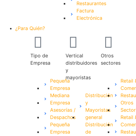
Restaurantes
Factura
Electrónica
¿Para Quién?
Tipo de
Vertical
Otros
Empresa
distribuidores
sectores
y
mayoristas
Pequeña
Retail 
Empresa
Comer
Mediana
Distribución
Restau
Empresa
y
Otros
Asesorías /
Mayoristas
Sector
Despachos
general
Retail 
Pequeña
Distribución
Comer
Empresa
de
Restau