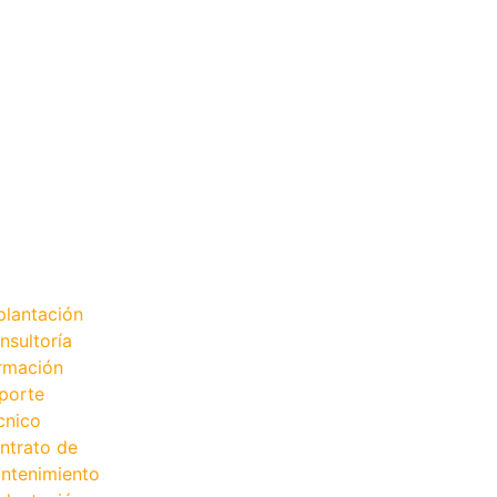
plantación
nsultoría
rmación
porte
cnico
ntrato de
ntenimiento