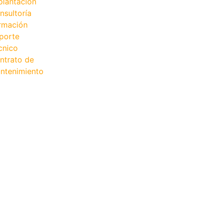
plantación
nsultoría
rmación
porte
cnico
ntrato de
ntenimiento