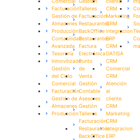
Comercial
Gestión
cliente
Im
Facturación
Talleres
CRM
Co
Gestión de
Facturación
Marketing
Fo
Almacenes
Restaurantes
CRM
So
Producción
BackOffice
integracion
Té
Contabilidad
Restaurantes
ERP
Co
Avanzada
Factura
CRM
ma
Tesorería
Electrónica
DATISA
Inmovilizado
Punto
CRM
Gestión
de
Comercial
del Ciclo
Venta
CRM
Comercial
Gestión
Atención
Facturación
Contable
al
Gestión de
Asesores
cliente
Almacenes
Gestión
CRM
Producción
Talleres
Marketing
Facturación
CRM
Restaurantes
integracion
BackOffice
ERP