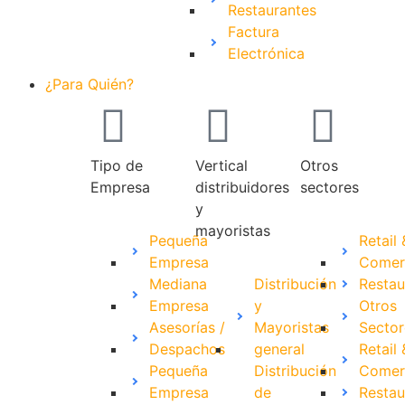
Restaurantes
Factura
Electrónica
¿Para Quién?
Tipo de
Vertical
Otros
Empresa
distribuidores
sectores
y
mayoristas
Pequeña
Retail 
Empresa
Comer
Mediana
Distribución
Restau
Empresa
y
Otros
Asesorías /
Mayoristas
Sector
Despachos
general
Retail 
Pequeña
Distribución
Comer
Empresa
de
Restau