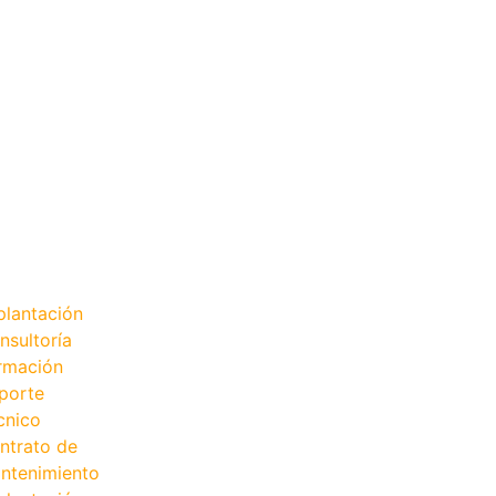
plantación
nsultoría
rmación
porte
cnico
ntrato de
ntenimiento