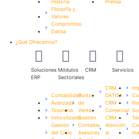
Historia
Prensa
Filosofía y
Valores
Compromiso
Datisa
¿Qué Ofrecemos?
Soluciones
Módulos
CRM
Servicios
ERP
Sectoriales
CRM
Im
Contabilidad
Punto
DATISA
Co
Avanzada
de
CRM
Fo
Tesorería
Venta
Comercial
So
Inmovilizado
Gestión
CRM
Té
Gestión
Contable
Atención
Co
del Ciclo
Asesores
al
ma